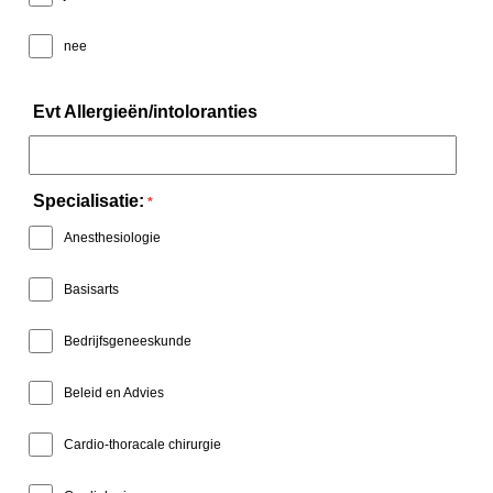
nee
Evt Allergieën/intoloranties
Specialisatie:
*
Anesthesiologie
Basisarts
Bedrijfsgeneeskunde
Beleid en Advies
Cardio-thoracale chirurgie