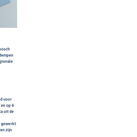
nbosch
 dempen
gionale
rd voor
 en op 6
a uit de
t gewerkt
en zijn