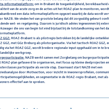
ta-informatieplatform:
om in Brabant de toegankelijkheid, bereikbaarheid 
aliteit van de acute zorg en de acties uit het ROAZ-plan te monitoren, word
abantbreed een data-informatieplatform opgezet waarbij de data wordt ve
or NAZB. We vinden het van grootste belang dat dit zorgvuldig gebeurt con
ldende wet- en regelgeving. Daarom is
juridisch advies ingewonnen bij exte
rkzwager die ons van begin tot eind bijstaat bij de totstandkoming van het da
formatieplatform.
Z GGZ:
ROAZ-Brabant is als pilotregio betrokken bij de landelijke ontwikke
Z GGZ, met GGz Breburg als pilotorganisatie. Via het tactisch ROAZ GGZ, 
dig via het ROAZ GGZ, wordt bredere regionale input opgehaald om in te br
 landelijke werkgroep.
rgerparticipatie:
NAZB werkt samen met Zorgbelang om burgerparticipatie
t ROAZ-plan gefaseerd te organiseren, met focus op kleine deelprojecten e
sterclasses participatie als eerste stap. Daarnaast start NAZB met een
biedsanalyse door Motivaction, voor inzicht in inwonersprofielen, communi
rticipatiemogelijkheden, en segmentatie in de ROAZ-regio Brabant, met als
woners effectief aan te spreken.