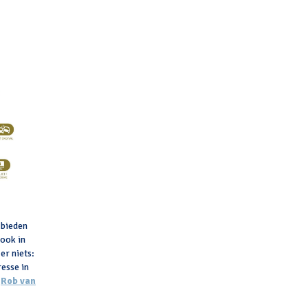
 bieden
 ook in
er niets:
resse in
n
Rob van