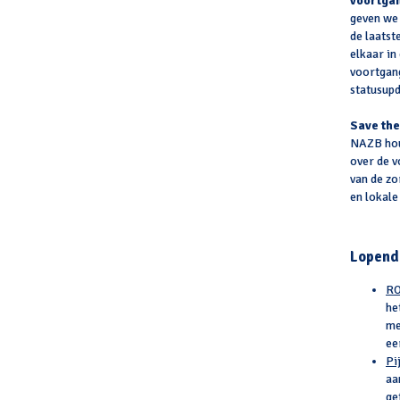
voortga
geven we 
de laatst
elkaar in
voortgang
statusupd
Save the
NAZB hou
over de 
van de zo
en lokale
Lopend
RO
he
me
ee
Pi
aa
ge