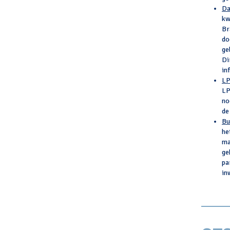
Da
kw
Br
do
ge
Di
in
LP
LP
no
de
Bu
he
ma
ge
pa
in