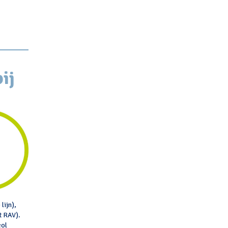
ij
lijn),
t RAV).
col