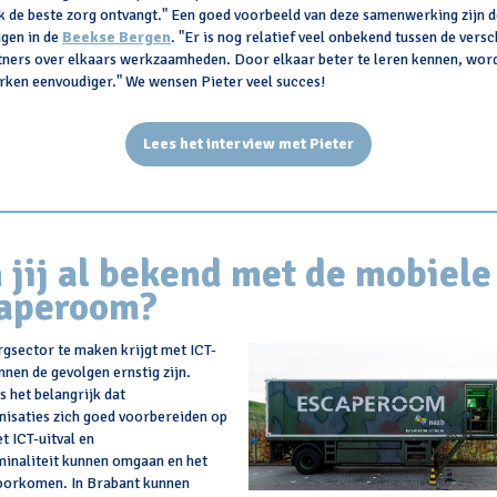
ek de beste zorg ontvangt." Een goed voorbeeld van deze samenwerking zijn d
gen in de
Beekse Bergen
. "Er is nog relatief veel onbekend tussen de versc
tners over elkaars werkzaamheden. Door elkaar beter te leren kennen, wor
ken eenvoudiger." We wensen Pieter veel succes!
Lees het interview met Pieter
 jij al bekend met de mobiele
aperoom?
rgsector te maken krijgt met ICT-
unnen de gevolgen ernstig zijn.
 het belangrijk dat
isaties zich goed voorbereiden op
t ICT-uitval en
minaliteit kunnen omgaan en het
oorkomen. In Brabant kunnen