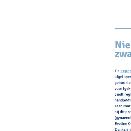
Nie
zwa
De
exper
afgelope
geboortez
voortgeko
biedt reg
handleidi
reanimat
bij dit p
(gynaecol
Eveline O
Dankzij h