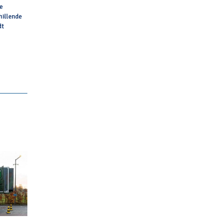
e
hillende
dt