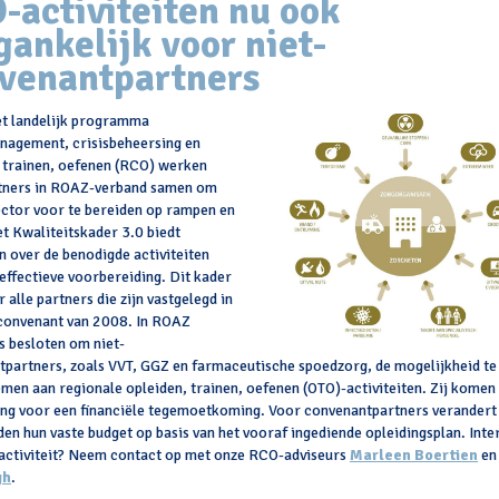
-activiteiten nu ook
gankelijk voor niet-
venantpartners
et landelijk programma
nagement, crisisbeheersing en
 trainen, oefenen (RCO) werken
tners in ROAZ-verband samen om
ctor voor te bereiden op rampen en
et Kwaliteitskader 3.0 biedt
en over de benodigde activiteiten
effectieve voorbereiding. Dit kader
r alle partners die zijn vastgelegd in
convenant van 2008. In ROAZ
s besloten om niet-
partners, zoals VVT, GGZ en farmaceutische spoedzorg, de mogelijkheid te
emen aan regionale opleiden, trainen, oefenen (OTO)-activiteiten. Zij komen
ng voor een financiële tegemoetkoming. Voor convenantpartners verandert 
den hun vaste budget op basis van het vooraf ingediende opleidingsplan. Inte
activiteit? Neem contact op met onze RCO-adviseurs
Marleen Boertien
e
gh
.