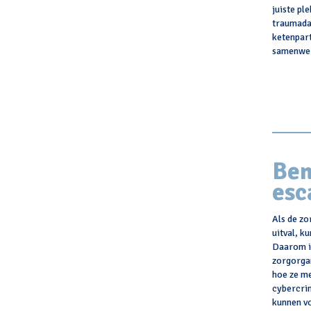
juiste pl
traumada
ketenpar
samenwer
Ben
esc
Als de zo
uitval, k
Daarom is
zorgorgan
hoe ze me
cybercri
kunnen v