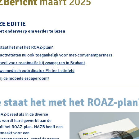
Bericht
maart 2025
ZE EDITIE
het onderwerp om verder te lezen
staat het met het ROAZ-plan?
activiteiten nu ook toegankelijk voor niet-convenantpartners
ocol voor reanimatie bij zwangeren in Brabant
we medisch coördinator Pieter Leliefeld
jij de mobiele escaperoom?
 staat het met het ROAZ-plan
Z-breed als in de diverse
s wordt hard gewerkt aan de
uit het ROAZ-plan. NAZB heeft een
emaakt voor een