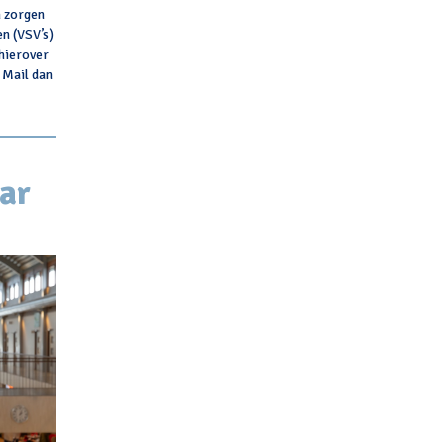
n zorgen
n (VSV’s)
hierover
 Mail dan
ar