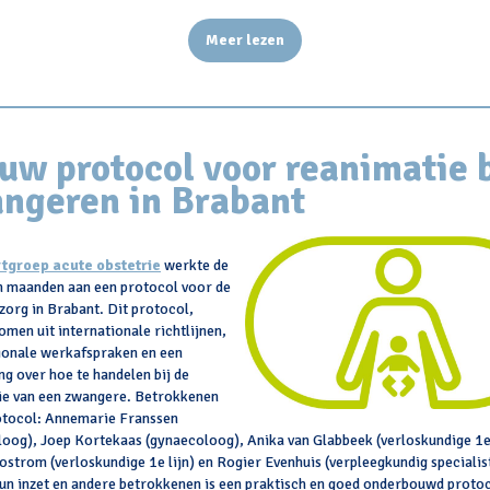
Meer lezen
uw protocol voor reanimatie b
ngeren in Brabant
tgroep acute obstetrie
werkte de
n maanden aan een protocol voor de
org in Brabant. Dit protocol,
men uit internationale richtlijnen,
ionale werkafspraken en een
ng over hoe te handelen bij de
ie van een zwangere. Betrokkenen
rotocol: Annemarie Franssen
oog), Joep Kortekaas (gynaecoloog), Anika van Glabbeek (verloskundige 1e 
ostrom (verloskundige 1e lijn) en Rogier Evenhuis (verpleegkundig specialis
un inzet en andere betrokkenen is een praktisch en goed onderbouwd proto