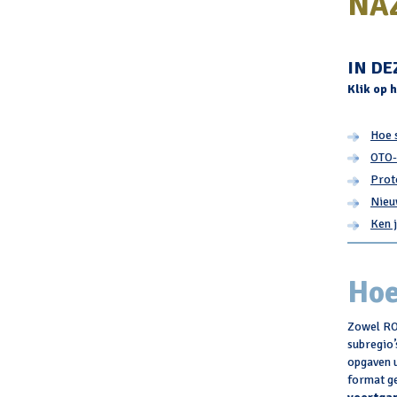
NAZ
IN DE
Klik op 
Hoe 
OTO-
Prot
Nieu
Ken 
Hoe
Zowel ROA
subregio’
opgaven 
format g