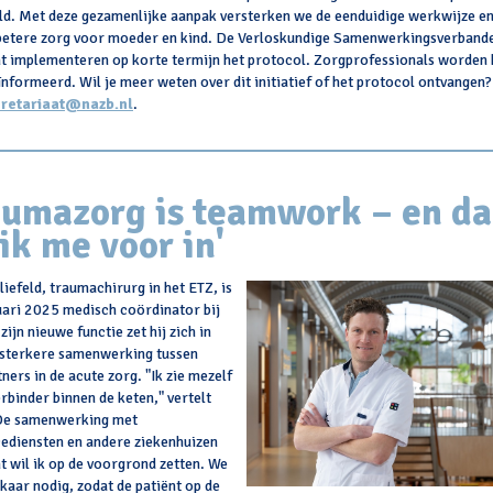
ld. Met deze gezamenlijke aanpak versterken we de eenduidige werkwijze e
betere zorg voor moeder en kind. De Verloskundige Samenwerkingsverbande
t implementeren op korte termijn het protocol. Zorgprofessionals worden 
ïnformeerd. Wil je meer weten over dit initiatief of het protocol ontvangen?
retariaat@nazb.nl
.
aumazorg is teamwork – en da
 ik me voor in'
liefeld, traumachirurg in het ETZ, is
uari 2025 medisch coördinator bij
zijn nieuwe functie zet hij zich in
 sterkere samenwerking tussen
ners in de acute zorg. "Ik zie mezelf
erbinder binnen de keten," vertelt
"De samenwerking met
ediensten en andere ziekenhuizen
t wil ik op de voorgrond zetten. We
kaar nodig, zodat de patiënt op de