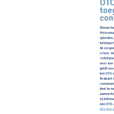
OTO
toe
con
Binnen h
Risicoma
opleiden,
ketenpar
de zorgse
crises. H
richtlijn
voor een 
geldt voo
het OTO-
Brabant i
convenant
deel te n
aanmerki
zij behou
een OTO-
den Ber