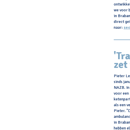
ontwikke
we voor 
in Braban
direct ge
naar:
sec
'
Tr
zet
Pieter Le
sinds jan
NAZB. In 
voor een
ketenpart
als een v
Pieter. 
ambulanc
in Braban
hebben el