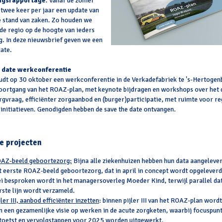
ngsrapportage
. Vanaf de zomer
twee keer per jaar een update van
e stand van zaken. Zo houden we
 de regio op de hoogte van ieders
. In deze nieuwsbrief geven we een
ate.
 date werkconferentie
dt op 30 oktober een werkconferentie in de Verkadefabriek te 's-Hertoge
voortgang van het ROAZ-plan, met keynote bijdragen en workshops over het
rgvraag, efficiënter zorgaanbod en (burger)participatie, met ruimte voor re
 initiatieven. Genodigden hebben de save the date ontvangen.
e projecten
AZ-beeld geboortezorg:
Bijna alle ziekenhuizen hebben hun data aangeleve
t eerste ROAZ-beeld geboortezorg, dat in april in concept wordt opgeleverd
i besproken wordt in het managersoverleg Moeder Kind, terwijl parallel dat
rste lijn wordt verzameld.
jler III, aanbod efficiënter inzetten
: binnen pijler III van het ROAZ-plan word
n een gezamenlijke visie op werken in de acute zorgketen, waarbij focuspunt
toetst en vervolgstappen voor 2025 worden uitgewerkt.