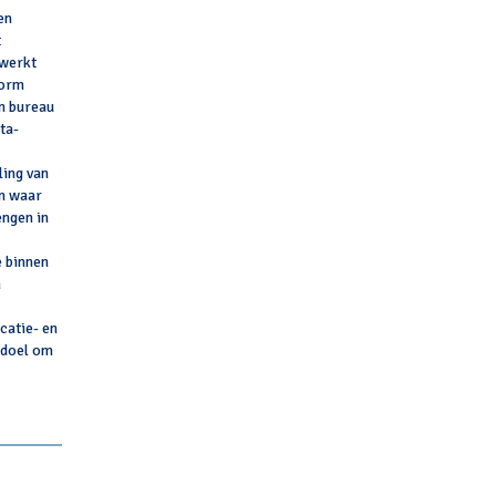
en
t
rwerkt
form
rn bureau
ta-
ling van
en waar
engen in
 binnen
n
catie- en
 doel om