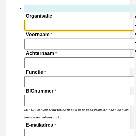
Organisatie
Voornaam
*
Achternaam
*
Functie
*
BIGnummer
*
LET OP! controleer uw BIGnr: heeft u deze goed vermeld? Indien niet van
toepassing; vul een nul in.
E-mailadres
*