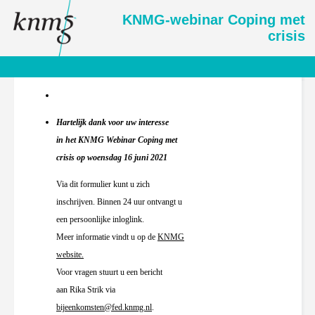
KNMG-webinar Coping met
crisis
Hartelijk dank voor uw interesse
in het KNMG Webinar Coping met
crisis op woensdag 16 juni 2021
Via dit formulier kunt u zich
inschrijven. Binnen 24 uur ontvangt u
een persoonlijke inloglink.
Meer informatie vindt u op de
KNMG
website.
Voor vragen stuurt u een bericht
aan Rika Strik via
bijeenkomsten@fed.knmg.nl
.