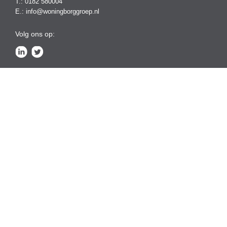
T.:
0182 580004
E.:
info@woningborggroep.nl
Volg ons op: