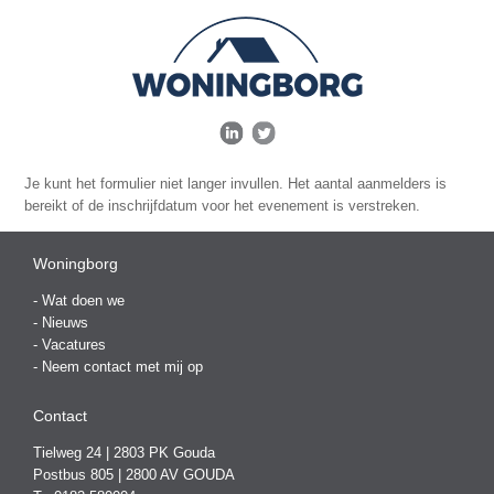
Je kunt het formulier niet langer invullen. Het aantal aanmelders is
bereikt of de inschrijfdatum voor het evenement is verstreken.
Woningborg
-
Wat doen we
-
Nieuws
-
Vacatures
-
Neem contact met mij op
Contact
Tielweg 24 | 2803 PK Gouda
Postbus 805 | 2800 AV GOUDA