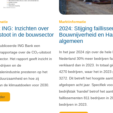
matie
Marktinformatie
 ING: Inzichten over
2024: Stijging faillis
stoot in de bouwsector
Bouwnijverheid en Ha
algemeen
publiceerde ING Bank een
In het jaar 2024 zijn over de hele
 rapportage over de CO₂-uitstoot
Nederland 30% meer bedrijven fail
ctor. Het rapport geeft inzicht in
verklaard dan in 2023. In totaal g
drijven en de
4270 bedrijven, waar het in 2023
lenindustrie presteren op het
3272. Dit betreft het hoogste aant
duurzaamheid en hoe zij
afgelopen acht jaar. Specifiek voo
an de klimaatdoelen voor 2030.
bedrijfstak ‘handel’ betrof het aant
der
faillissementen 811 bedrijven in 
bedrijven in 2023.