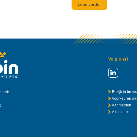
Lees verder
Volg ons!
Bekijk in brow
apark
Voorkeuren a
Aanmelden
0
Afmelden