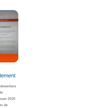
glement
edewerkers
de
nuari 2025
an de