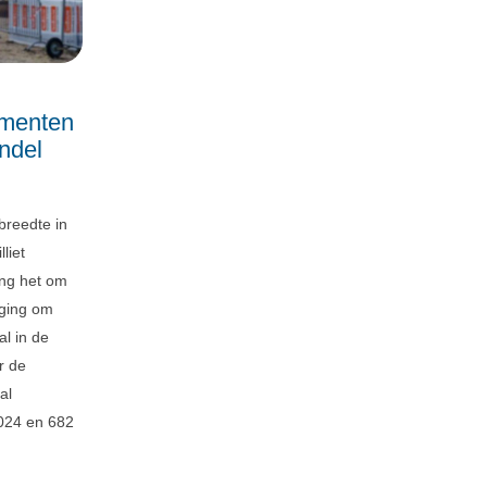
sementen
ndel
 breedte in
liet
ing het om
 ging om
al in de
r de
al
2024 en 682