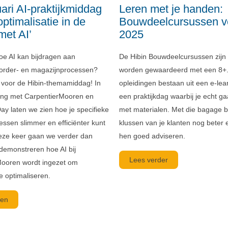
uari AI-praktijkmiddag
Leren met je handen:
ptimalisatie in de
Bouwdeelcursussen v
met AI’
2025
e AI kan bijdragen aan
De Hibin Bouwdeelcursussen zijn 
e order- en magazijnprocessen?
worden gewaardeerd met een 8+
 voor de Hibin-themamiddag! In
opleidingen bestaan uit een e-lea
ng met CarpentierMooren en
een praktijkdag waarbij je echt g
ay laten we zien hoe je specifieke
met materialen. Met die bagage be
essen slimmer en efficiënter kunt
klussen van je klanten nog beter 
Deze keer gaan we verder dan
hen goed adviseren.
 demonstreren hoe AI bij
Lees verder
Mooren wordt ingezet om
e optimaliseren.
en