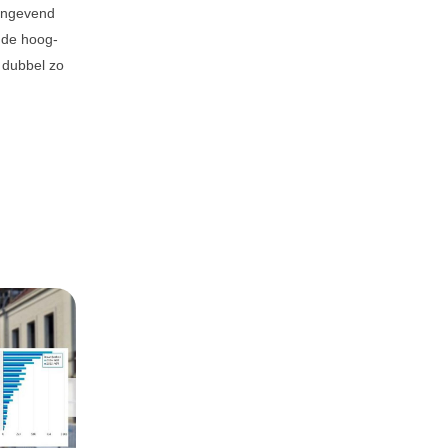
engevend
 de hoog-
u dubbel zo