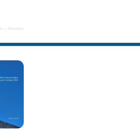
ie
|
Afmelden