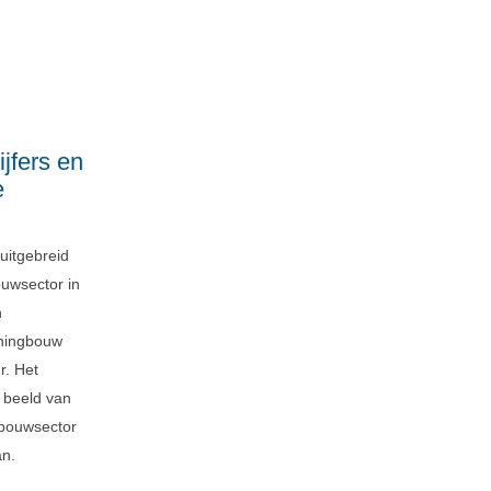
jfers en
e
uitgebreid
ouwsector in
n
oningbouw
r. Het
d beeld van
 bouwsector
an.