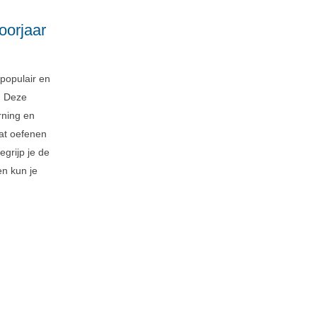
oorjaar
populair en
. Deze
rning en
aat oefenen
grijp je de
en kun je