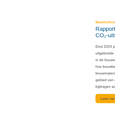
Marktinfor
Rapport
CO₂-uit
Eind 2024 
uitgebreide
in de bouwse
hoe bouwbe
bouwmateria
gebied van 
bijdragen a
Lees ver