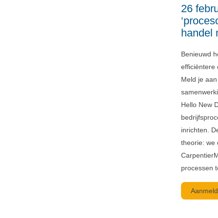
26 febr
‘proceso
handel 
Benieuwd ho
efficiënter
Meld je aan
samenwerki
Hello New D
bedrijfsproc
inrichten. 
theorie: we
Carpentier
processen t
Aanmeld