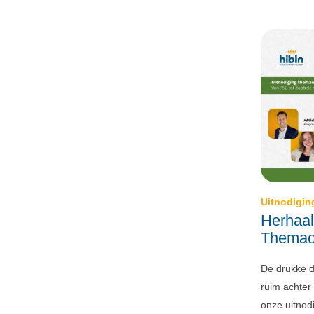
Uitnodigin
Herhaal
Themao
De drukke d
ruim achter
onze uitnod