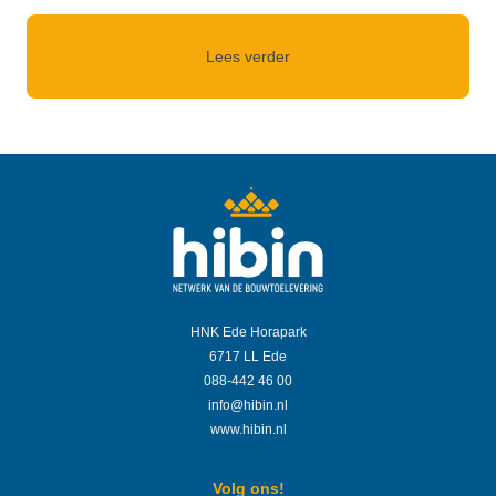
Lees verder
HNK Ede Horapark
6717 LL Ede
088-442 46 00
info@hibin.nl
www.hibin.nl
Volg ons!