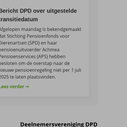
Bericht DPD over uitgestelde
transitiedatum
Afgelopen maandag is bekendgemaakt
dat Stichting Pensioenfonds voor
Dierenartsen (SPD) en haar
pensioenuitvoerder Achmea
Pensioenservices (APS) hebben
besloten om de overstap naar de
nieuwe pensioenregeling niet per 1 juli
2025 te laten plaatsvinden.
Lees verder
Deelnemersvereniging DPD