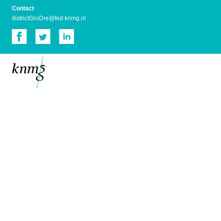
Contact
districtG
roDre@fed.knmg.nl