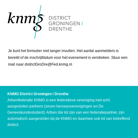
Je kunt het formulier niet langer invullen. Het aantal aanmelders is
bereikt of de inschrijfdatum voor het evenement is verstreken. Stuur een
mail naar districtGroDre@Fed.knmg.nl.
KNMG District Groningen / Drenthe
Artsenfederatie KNMG is een federatieve vereniging met acht
aangesloten partners (zeven beroepsverenigingen en De
Geneeskundestudent). Artsen die lid zijn van een federatiepartner, zijn
automatisch aangesloten bij de KNMG en daarmee ook lid van betreffend
district.