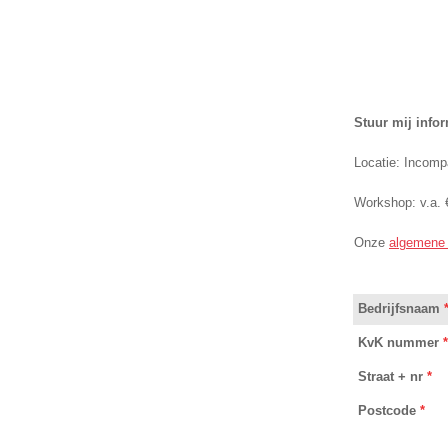
Stuur mij info
Locatie: Incom
Workshop: v.a. 
Onze
algemene
Bedrijfsnaam
KvK nummer
*
Straat + nr
*
Postcode
*