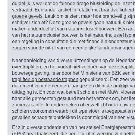
duidelijk is wel dat de falende droge blusleiding de inzet b
vertraagd. Een ander artikel in relatie met brandveiligheid
groene gevels
. Leuk om te zien, maar hoe brandveilig zij
schrijver zich af? Deze groene gevels gaan natuurlijk niet
maken onderdeel uit van natuurinclusief bouwen. Een an
van het natuurinclusief bouwen is het
natuurinclusief isol
een regeling in consultatie die met financiële ondersteun
zorgen voor de uitrol van gemeentelijke soortenmanage
Naar aanleiding van diverse uitzendingen op de Nederlan
over trapliften, en het vooral niet voldoen van deze traplif
bouwregelgeving, is er door het Ministerie van BZK een
i
trapliften op bestaande trappen
gepubliceerd. Een zeer 
document voor gemeenten, aangezien dit in de praktijk v
uitdaging is. En voor wat betreft
scholen met MuWi vloere
naar alle gemeenten gestuurd met het verzoek om, het lief
zomervakantie, te onderzoeken of er wellicht ook in uw 
scholen voorkomen waarbij dit type vloer is toegepast en o
gevallen schade te ontdekken is door middel van een visu
Er zijn diverse onderdelen van het stelsel Energiepresta
(EPG) geactualiseerd
die per 1 juli jl in werking zijn get