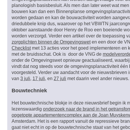
planologish basisbesluit. Als men dan later weet wat men 
bouwen kan dan een Binnenplanse omgevingsplanactivit
worden gedaan en kan de bouwactiviteit worden aangev
driedubbele knip dus, waarover op het VBWTN jaarcongr
oktober aanstaande door Henry de Roo een boeiende wo
worden verzorgd. Verder een artikel over de toepassing v
zorgplichten binnen de Omgevingswet
en een door de VN
Checklist
met 13 acties voor het goed implementeren en
met de bruidsschat. Ook is door de VNG de
modelverord
onder de Omgevingswet opnieuw geactualiseerd, waarbij 
vindt dat nog steeds voor de omgevingsplanactiviteit één
voorgesteld. Verder uw aandacht voor de nieuwsbrieven 
van
3 juli
,
17 juli,
en
27 juli
met daarin veel ander nieuws
Bouwtechniek
Het bouwtechnische blokje in deze nieuwsbrief begin ik 
lezenswaardig
onderzoek naar de brand in het getransfo
opgetopte appartementencomplex aan de Joan Muysken
Amsterdam. Het is een rapport vanuit de repressieve bra
gaat niet echt in op de bouwtechnische staat van het ge