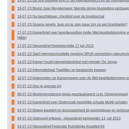
24-07-23 De drie dubbele knip in het overgangsrecht en de overgangs
18-07-23 Brand Joan Muyskenweg: falende droge blusleiding vertraag
18-07-23 Nu beschikbaar: checklist voor de bruidsschat
17-07-23 Groene gevels: leuk om te zien maar zijn ze wel brandveilig?
17-07-23 Kamerbrief over beantwoording motie Wet kwaliteitsborging 
(Wkb)
17-07-23 Nieuwsbrief Implementatie 17 juli 2023
14-07-23 Start internetconsultatie regeling SPUK versnelling natuurinclu
14-07-23 Kamer houdt interpellatiedebat met minister De Jonge
13-07-23 Informatieblad Trapliften op bestaande trappen
10-07-23 Antwoorden op Kamervragen over de Wet kwaliteitsborging v
07-07-23 Hou je agenda vrij
06-07-23 Modelverordening leges geactualiseerd i.v.m. Omgevingswet
04-07-23 Kamerbrief over Onderzoek mogelijke schade MuWi-scholen
04-07-23 Betere kwaliteit en duurzaamheid bij woningbouw en verbou
04-07-23 Gebouwd erfgoed - nieuwsbrief gemeenten 13, juli 2023
03-07-23 Nieuwsbrief Federatie Ruimtelijke Kwaliteit 64