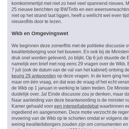
komkommertijd met niet zo heel veel spannend nieuws. 
25 nieuwe berichten op BWTinfo en een weersverwachtin
niet op het strand laat liggen, heeft u wellicht wel even tij
nieuwsflits door te lezen.
Wkb en Omgevingswet
We beginnen deze zomerflits met de politieke discussie 
kwaliteitsborging voor het bouwen. En ook bij de Minister
druk snel worden geleverd, zo blijkt. Op 6 juli stuurde de
namelijk een brief met nog eens 29 vragen over de Wkb. 
7 juli (ook de datum van de val van het kabinet) ontving 
keurig 29 antwoorden
op deze vragen. In de kern ging het 
maar om één vraag, en dat was de vraag of het echt vera
de Wkb op 1 januari in werking te laten treden. De Ministe
duidelijk over. Ja! Einde discussie zou je denken, maar da
Naar aanleiding van deze beantwoording is de minister n
Kamer gehaald voor
een interpellatiedebat
waarbinnen ee
ingediend en aangenomen. Deze motie verzocht de reger
invoering van de Wkb op te schorten omdat er volgens de
weinig kwaliteitsborgers zouden zijn om consumenten en