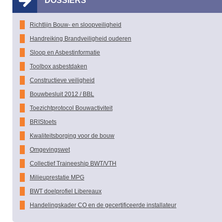
DOSSIERS
Richtlijn Bouw- en sloopveiligheid
Handreiking Brandveiligheid ouderen
Sloop en Asbestinformatie
Toolbox asbestdaken
Constructieve veiligheid
Bouwbesluit 2012 / BBL
Toezichtprotocol Bouwactiviteit
BRIStoets
Kwaliteitsborging voor de bouw
Omgevingswet
Collectief Traineeship BWT/VTH
Milieuprestatie MPG
BWT doelprofiel Libereaux
Handelingskader CO en de gecertificeerde installateur