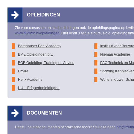
OPLEIDINGEN
Zie voor cursussen en start opleidingen ook de opleidingspagina op bwtin
www.bwtinfo.nl/opleidingen
. Hier vindt u actuele cursus-c.q. opleidingsin
Berghauser Pont Academy
Instituut voor Bouwr
BME Opleidingen b.v.
Nieman Academie
BOB Opleiding, Training en Advies
PAO Techniek en M
Envire
Stichting Kennisove
Helix Academy
Wolters Kluwer Schu
HU – Erfgoedopleidingen
DOCUMENTEN
Heeft u beleidsdocumenten of praktische tools? Stuur ze naar
info@bwtin