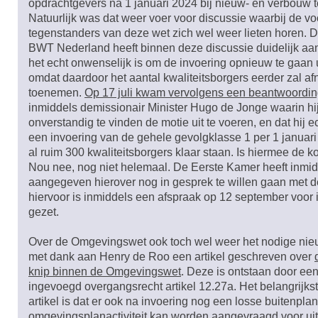
opdrachtgevers na 1 januari 2024 bij nieuw- en verbouw t
Natuurlijk was dat weer voer voor discussie waarbij de vo
tegenstanders van deze wet zich wel weer lieten horen. 
BWT Nederland heeft binnen deze discussie duidelijk a
het echt onwenselijk is om de invoering opnieuw te gaan u
omdat daardoor het aantal kwaliteitsborgers eerder zal 
toenemen.
Op 17 juli kwam vervolgens een beantwoordi
inmiddels demissionair Minister Hugo de Jonge waarin hij
onverstandig te vinden de motie uit te voeren, en dat hij e
een invoering van de gehele gevolgklasse 1 per 1 januar
al ruim 300 kwaliteitsborgers klaar staan. Is hiermee de k
Nou nee, nog niet helemaal. De Eerste Kamer heeft inmi
aangegeven hierover nog in gesprek te willen gaan met d
hiervoor is inmiddels een afspraak op 12 september voor
gezet.
Over de Omgevingswet ook toch wel weer het nodige nieu
met dank aan Henry de Roo een artikel geschreven over
knip binnen de Omgevingswet
. Deze is ontstaan door ee
ingevoegd overgangsrecht artikel 12.27a. Het belangrijkst
artikel is dat er ook na invoering nog een losse buitenpla
omgevingsplanactiviteit kan worden aangevraagd voor uit