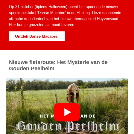
Op 31 oktober (tijdens Halloween) opent het spannende nieuwe
spookspektakel 'Danse Macabre' in de Efteling. Deze spannende
attractie is onderdeel van het nieuwe themagebied Huyverwoud.
Hier kun je griezelen als nooit tevoren.
Ontdek Danse Macabre
Nieuwe fietsroute: Het Mysterie van de
Gouden Peelhelm