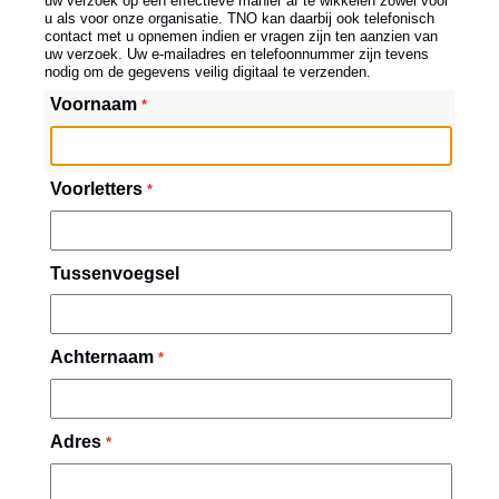
uw verzoek op een effectieve manier af te wikkelen zowel voor
u als voor onze organisatie. TNO kan daarbij ook telefonisch
contact met u opnemen indien er vragen zijn ten aanzien van
uw verzoek. Uw e-mailadres en telefoonnummer zijn tevens
nodig om de gegevens veilig digitaal te verzenden.
Voornaam
*
Voorletters
*
Tussenvoegsel
Achternaam
*
Adres
*