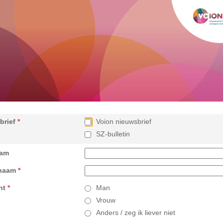
brief
*
Voion nieuwsbrief
SZ-bulletin
aam
naam
*
ht
*
Man
Vrouw
Anders / zeg ik liever niet