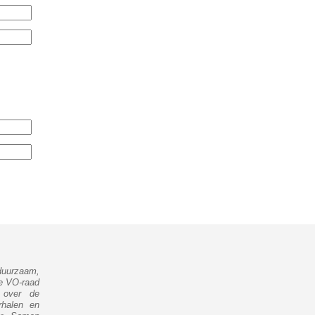
duurzaam,
de VO-raad
 over de
rhalen en