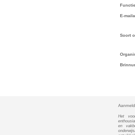
Functi
E-mail
Soort o
Organi
Brinnu
Aanmeld
Het voor
enthousia
en vakb
onderwij