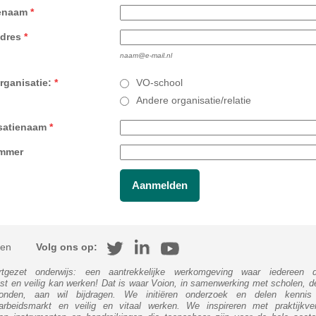
enaam
*
adres
*
naam@e-mail.nl
rganisatie:
*
VO-school
Andere organisatie/relatie
satienaam
*
mmer
en
Volg ons op:
tgezet onderwijs: een aantrekkelijke werkomgeving waar iedereen 
st en veilig kan werken! Dat is waar Voion, in samenwerking met scholen, 
onden, aan wil bijdragen. We initiëren onderzoek en delen kennis
sarbeidsmarkt en veilig en vitaal werken. We inspireren met praktijkve