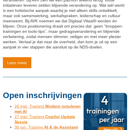
veranderen. Bij AVK zien we één patroon telkens terug: losse
initiatieven leveren zelden blijvende verandering op. Wat wél werkt
is een holistische aanpak waarbij je niet alleen skills ontwikkelt,
maar ook samenwerking, werkafspraken, leiderschap en cultuur
meeneemt. Bij AVK noemen we dat Digitaal Vitaal® worden én
blijven. Onze positionering draait om precies dat: geen “knoppen-
trainingen en tools-tips”, maar gedragsverandering en blijvende
verbetering, zodat mensen slimmer, veiliger en met meer plezier
werken. Vertaal je dat naar de overheid, dan kom je uit op een
aanpak in vier stappen die aansluit op de NDS-doelen.
Lees meer
Open inschrijvingen
26 mei: Training
Modern notuleren
met AI
27 mei: Training
Copilot Update
Sessie
30 jun: Training
AI & de Assistant