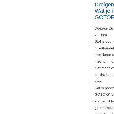
Dreigen
Wat je 
GOTORK
Webinar 16
16.30u)
Stel je voor
groothandel 
installeren 
inzetten – e
niet meer v
omdat je het
was.
Dat is preci
GOTORK-besl
als bedrijf
gecontracte