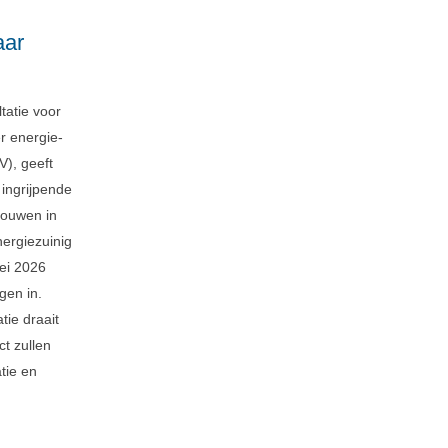
aar
tatie voor
er energie-
), geeft
 ingrijpende
ebouwen in
nergiezuinig
ei 2026
gen in.
tie draait
ct zullen
tie en