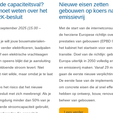
de capaciteitsval?
Nieuwe eisen zetten
moet weten over het
gebouwen op koers n
-besluit
emissievrij
 september 2025 (15.00 –
Met de start van de internetconsul
de herziene Europese richtlijn ov
: je wilt jouw bouwmaterialen-
prestaties van gebouwen (EPBD IV
verder elektrificeren, laadpalen
het kabinet het startsein voor een
of een elektrische vrachtwagen
transitie. Doel van de richtlijn: g
n opeens blijkt dat je aansluiting
Europa uiterlijk in 2050 volledig e
oldoende stroom levert. Niet
en emissievrij maken. Vanaf 29 m
 niet wilde, maar omdat je te laat
gaan de eerste nieuwe verplichtin
De eerste fase van de implementa
es het risico dat het nieuwe
om concrete eisen die al snel effe
uit met zich meebrengt. Als je
hebben op ontwerp, bouw, renova
 langdurig minder dan 50% van je
beheer van gebouwen.
erde stroomcapaciteit gebruikt,
Lees verder