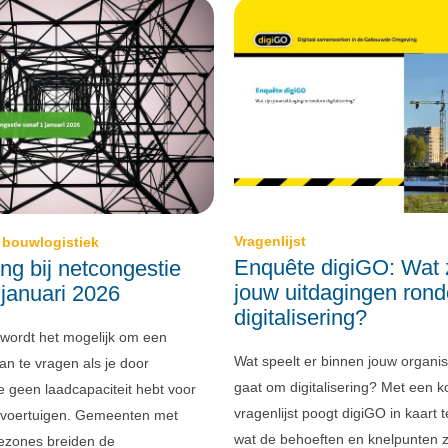
Vragenlijst
e bouwlogistiek
Enquête digiGO: Wat z
ing bij netcongestie
jouw uitdagingen ron
 januari 2026
digitalisering?
wordt het mogelijk om een
Wat speelt er binnen jouw organisa
an te vragen als je door
gaat om digitalisering? Met een k
e geen laadcapaciteit hebt voor
vragenlijst poogt digiGO in kaart 
je voertuigen. Gemeenten met
wat de behoeften en knelpunten z
ezones breiden de