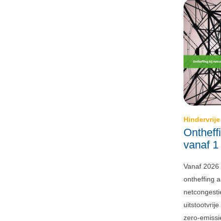
Hindervrij
Ontheff
vanaf 1
Vanaf 2026 
ontheffing a
netcongesti
uitstootvri
zero-emissi