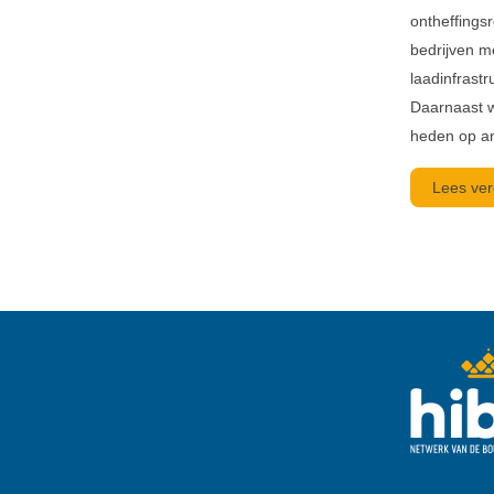
ontheffingsr
bedrijven m
laadinfrastr
Daarnaast w
heden op an
Lees ver