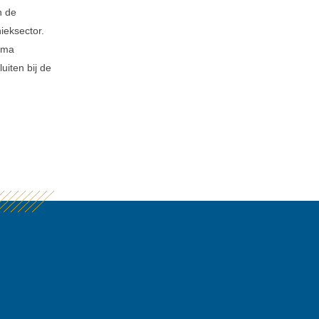
n de
ieksector.
mma
uiten bij de