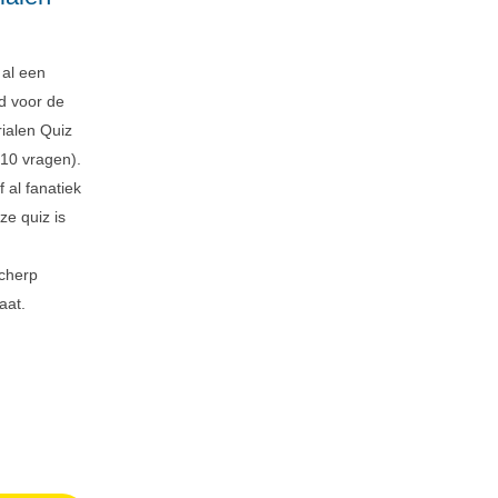
 al een
jd voor de
ialen Quiz
(10 vragen).
 al fanatiek
ze quiz is
scherp
aat.