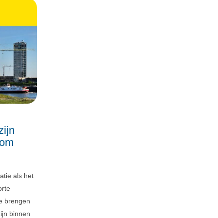
ijn
dom
tie als het
orte
te brengen
ijn binnen