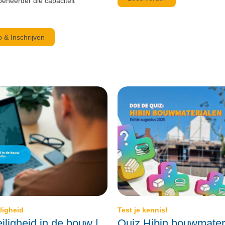
eheerder die capaciteit
o & Inschrijven
iligheid
Test je kennis!
iligheid in de bouw |
Quiz Hibin bouwmater