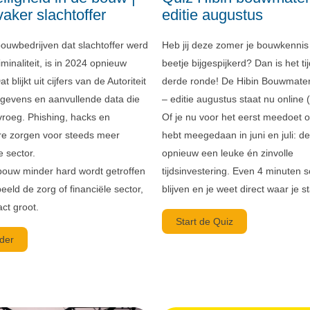
vaker slachtoffer
editie augustus
bouwbedrijven dat slachtoffer werd
Heb jij deze zomer je bouwkennis
minaliteit, is in 2024 opnieuw
beetje bijgespijkerd? Dan is het ti
 blijkt uit cijfers van de Autoriteit
derde ronde! De Hibin Bouwmater
gevens en aanvullende data die
– editie augustus staat nu online 
roeg. Phishing, hacks en
Of je nu voor het eerst meedoet of
are zorgen voor steeds meer
hebt meegedaan in juni en juli: de
e sector.
opnieuw een leuke én zinvolle
ouw minder hard wordt getroffen
tijdsinvestering. Even 4 minuten 
eeld de zorg of financiële sector,
blijven en je weet direct waar je st
act groot.
Start de Quiz
der