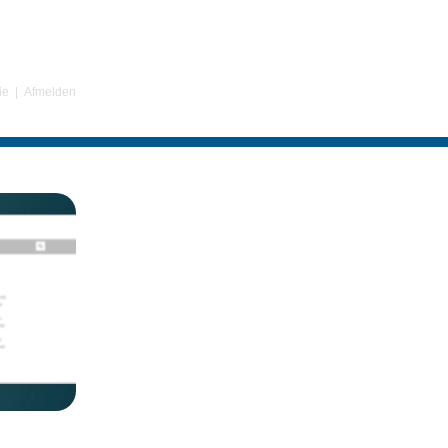
ie
|
Afmelden