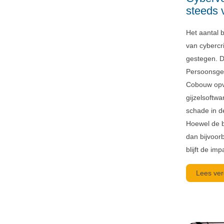
steeds 
Het aantal 
van cybercri
gestegen. Dat
Persoonsge
Cobouw opv
gijzelsoftw
schade in d
Hoewel de b
dan bijvoorb
blijft de imp
Lees ver