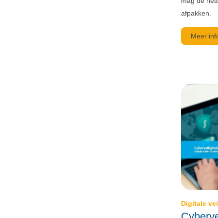
mag de netb
afpakken.
Meer inf
Digitale ve
Cyberve