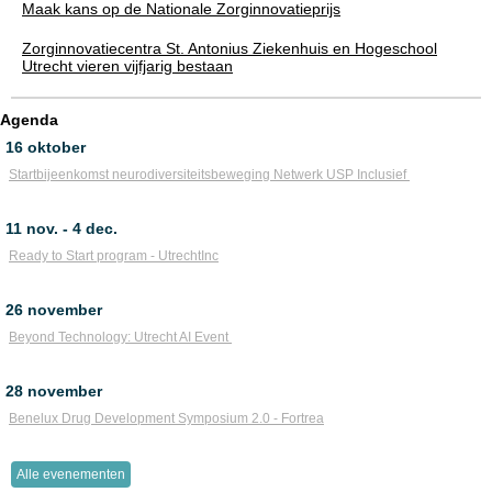
Maak kans op de Nationale Zorginnovatieprijs
Zorginnovatiecentra St. Antonius Ziekenhuis en Hogeschool
Utrecht vieren vijfjarig bestaan
Agenda
16 oktober
Startbijeenkomst neurodiversiteitsbeweging Netwerk USP Inclusief
11 nov. - 4 dec.
Ready to Start program - UtrechtInc
26 november
Beyond Technology: Utrecht AI Event
28 november
Benelux Drug Development Symposium 2.0 - Fortrea
Alle evenementen