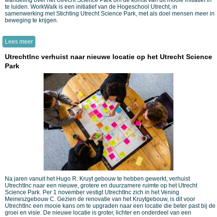
wandeling over het Utrecht Science Park om de komst van dit mooie initiatief in
te luiden. WorkWalk is een initiatief van de Hogeschool Utrecht, in
samenwerking met Stichting Utrecht Science Park, met als doel mensen meer in
beweging te krijgen.
Lees meer
UtrechtInc verhuist naar nieuwe locatie op het Utrecht Science
Park
Na jaren vanuit het Hugo R. Kruyt gebouw te hebben gewerkt, verhuist
UtrechtInc naar een nieuwe, grotere en duurzamere ruimte op het Utrecht
Science Park. Per 1 november vestigt UtrechtInc zich in het Vening
Meineszgebouw C. Gezien de renovatie van het Kruytgebouw, is dit voor
UtrechtInc een mooie kans om te upgraden naar een locatie die beter past bij de
groei en visie. De nieuwe locatie is groter, lichter en onderdeel van een