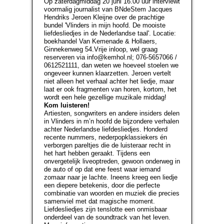
Op zaterdagmiddag 20 juni 16.00 uur interviewt
voormalig journalist van BNdeStem Jacques
Hendriks Jeroen Kleijne over de prachtige
bundel 'Vlinders in mijn hoofd. De mooiste
liefdesliedjes in de Nederlandse taal'. Locatie:
boekhandel Van Kemenade & Hollaers,
Ginnekenweg 54.Vrije inloop, wel graag
reserveren via info@kemhol.nl; 076-5657066 /
0612521111, dan weten we hoeveel stoelen we
ongeveer kunnen klaarzetten. Jeroen vertelt
niet alleen het verhaal achter het liedje, maar
laat er ook fragmenten van horen, kortom, het
wordt een hele gezellige muzikale middag!
Kom luisteren!
Artiesten, songwriters en andere insiders delen
in Vlinders in m’n hoofd de bijzondere verhalen
achter Nederlandse liefdesliedjes. Honderd
recente nummers, nederpopklassiekers én
verborgen pareltjes die de luisteraar recht in
het hart hebben geraakt. Tijdens een
onvergetelijk liveoptreden, gewoon onderweg in
de auto of op dat ene feest waar iemand
zomaar naar je lachte. Ineens kreeg een liedje
een diepere betekenis, door die perfecte
combinatie van woorden en muziek die precies
samenviel met dat magische moment.
Liefdesliedjes zijn tenslotte een onmisbaar
onderdeel van de soundtrack van het leven.