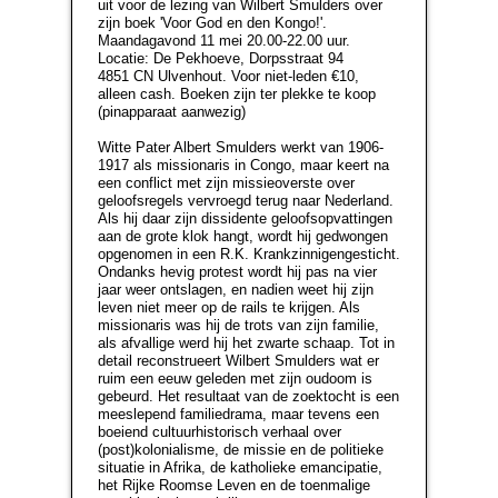
uit voor de lezing van Wilbert Smulders over
zijn boek 'Voor God en den Kongo!'.
Maandagavond 11 mei 20.00-22.00 uur.
Locatie: De Pekhoeve, Dorpsstraat 94
4851 CN Ulvenhout. Voor niet-leden €10,
alleen cash. Boeken zijn ter plekke te koop
(pinapparaat aanwezig)
Witte Pater Albert Smulders werkt van 1906-
1917 als missionaris in Congo, maar keert na
een conflict met zijn missieoverste over
geloofsregels vervroegd terug naar Nederland.
Als hij daar zijn dissidente geloofsopvattingen
aan de grote klok hangt, wordt hij gedwongen
opgenomen in een R.K. Krankzinnigengesticht.
Ondanks hevig protest wordt hij pas na vier
jaar weer ontslagen, en nadien weet hij zijn
leven niet meer op de rails te krijgen. Als
missionaris was hij de trots van zijn familie,
als afvallige werd hij het zwarte schaap. Tot in
detail reconstrueert Wilbert Smulders wat er
ruim een eeuw geleden met zijn oudoom is
gebeurd. Het resultaat van de zoektocht is een
meeslepend familiedrama, maar tevens een
boeiend cultuurhistorisch verhaal over
(post)kolonialisme, de missie en de politieke
situatie in Afrika, de katholieke emancipatie,
het Rijke Roomse Leven en de toenmalige