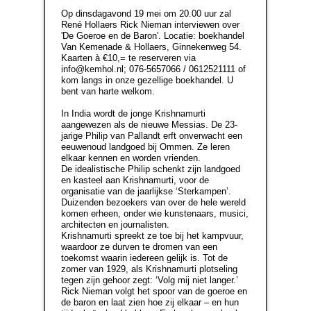
Op dinsdagavond 19 mei om 20.00 uur zal
René Hollaers Rick Nieman interviewen over
'De Goeroe en de Baron'. Locatie: boekhandel
Van Kemenade & Hollaers, Ginnekenweg 54.
Kaarten à €10,= te reserveren via
info@kemhol.nl; 076-5657066 / 0612521111 of
kom langs in onze gezellige boekhandel. U
bent van harte welkom.
In India wordt de jonge Krishnamurti
aangewezen als de nieuwe Messias. De 23-
jarige Philip van Pallandt erft onverwacht een
eeuwenoud landgoed bij Ommen. Ze leren
elkaar kennen en worden vrienden.
De idealistische Philip schenkt zijn landgoed
en kasteel aan Krishnamurti, voor de
organisatie van de jaarlijkse ‘Sterkampen’.
Duizenden bezoekers van over de hele wereld
komen erheen, onder wie kunstenaars, musici,
architecten en journalisten.
Krishnamurti spreekt ze toe bij het kampvuur,
waardoor ze durven te dromen van een
toekomst waarin iedereen gelijk is. Tot de
zomer van 1929, als Krishnamurti plotseling
tegen zijn gehoor zegt: ‘Volg mij niet langer.’
Rick Nieman volgt het spoor van de goeroe en
de baron en laat zien hoe zij elkaar – en hun