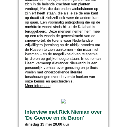
zich in de helende krachten van planten
verdiept, Pek die duizenden wiebelstenen op
zijn erf heeft staan, die als je ze de ene kant
op draait uit zichzelf ook weer de andere kant
op gaan. Een voormalig antropoloog die op de
nachttrein woont sinds hij uit de Kalahari is
teruggekeerd. Deze mensen nemen hem mee
op een reis waarin de geneeskracht van de
smeerwortel, de torens waar Nederlandse
vrijwilligers jarenlang op de uitkijk stonden om
de Russen te zien aankomen – die maar niet
kwamen – en de mogelijkheid van telepathie
bij dieren op gelijke hoogte staan. In de roman
Heem vermengt Alexander Nieuwenhuis een
persoonlijk verhaal over genezing en je thuis
voelen met onderzoekende literaire
beschouwingen over de verste hoeken van
onze kennis en geschiedenis.
Meer informatie
Interview met Rick Nieman over
'De Goeroe en de Baron'
dinsdag 19 mei 20.00 uur