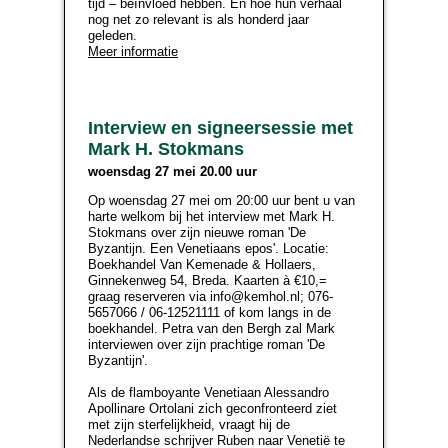
tijd – beïnvloed hebben. En hoe hun verhaal
nog net zo relevant is als honderd jaar
geleden.
Meer informatie
Interview en signeersessie met
Mark H. Stokmans
woensdag 27 mei 20.00 uur
Op woensdag 27 mei om 20:00 uur bent u van
harte welkom bij het interview met Mark H.
Stokmans over zijn nieuwe roman 'De
Byzantijn. Een Venetiaans epos'. Locatie:
Boekhandel Van Kemenade & Hollaers,
Ginnekenweg 54, Breda. Kaarten à €10,=
graag reserveren via info@kemhol.nl; 076-
5657066 / 06-12521111 of kom langs in de
boekhandel. Petra van den Bergh zal Mark
interviewen over zijn prachtige roman 'De
Byzantijn'.
Als de flamboyante Venetiaan Alessandro
Apollinare Ortolani zich geconfronteerd ziet
met zijn sterfelijkheid, vraagt hij de
Nederlandse schrijver Ruben naar Venetië te