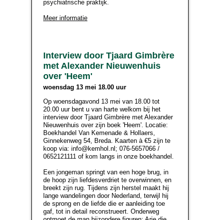
psychiatrische praktijk.
Meer informatie
Interview door Tjaard Gimbrère
met Alexander Nieuwenhuis
over 'Heem'
woensdag 13 mei 18.00 uur
Op woensdagavond 13 mei van 18.00 tot
20.00 uur bent u van harte welkom bij het
interview door Tjaard Gimbrère met Alexander
Nieuwenhuis over zijn boek 'Heem'. Locatie:
Boekhandel Van Kemenade & Hollaers,
Ginnekenweg 54, Breda. Kaarten à €5 zijn te
koop via: info@kemhol.nl; 076-5657066 /
0652121111 of kom langs in onze boekhandel.
Een jongeman springt van een hoge brug, in
de hoop zijn liefdesverdriet te overwinnen, en
breekt zijn rug. Tijdens zijn herstel maakt hij
lange wandelingen door Nederland, terwijl hij
de sprong en de liefde die er aanleiding toe
gaf, tot in detail reconstrueert. Onderweg
ontmoet de man bijzondere figuren: Arie die