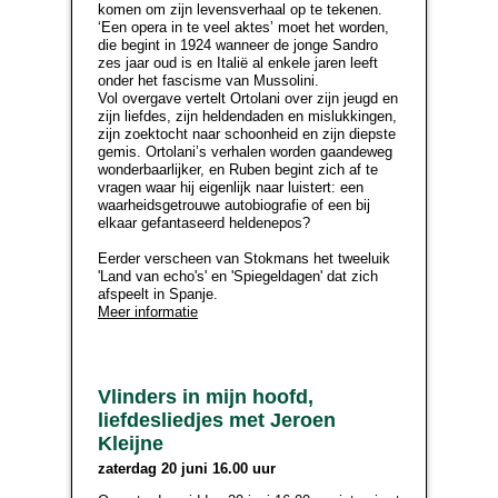
komen om zijn levensverhaal op te tekenen.
‘Een opera in te veel aktes’ moet het worden,
die begint in 1924 wanneer de jonge Sandro
zes jaar oud is en Italië al enkele jaren leeft
onder het fascisme van Mussolini.
Vol overgave vertelt Ortolani over zijn jeugd en
zijn liefdes, zijn heldendaden en mislukkingen,
zijn zoektocht naar schoonheid en zijn diepste
gemis. Ortolani’s verhalen worden gaandeweg
wonderbaarlijker, en Ruben begint zich af te
vragen waar hij eigenlijk naar luistert: een
waarheidsgetrouwe autobiografie of een bij
elkaar gefantaseerd heldenepos?
Eerder verscheen van Stokmans het tweeluik
'Land van echo's' en 'Spiegeldagen' dat zich
afspeelt in Spanje.
Meer informatie
Vlinders in mijn hoofd,
liefdesliedjes met Jeroen
Kleijne
zaterdag 20 juni 16.00 uur