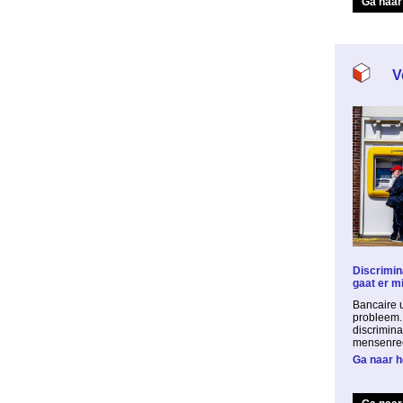
Ga naar
V
Discrimina
gaat er m
Bancaire u
probleem.
discrimin
mensenrec
Ga naar he