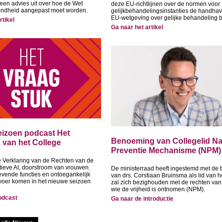
en advies uit over hoe de Wet
deze EU-richtlijnen over de normen voor
ondheid aangepast moet worden.
gelijkbehandelingsinstanties de handhav
EU-wetgeving over gelijke behandeling b
rtikel
Ga naar het artikel
izoen podcast Het
Benoeming van Collegelid Na
 van het College
Preventie Mechanisme (NPM)
 Verklaring van de Rechten van de
ieve AI, doorstroom van vrouwen
De ministerraad heeft ingestemd met de
evende functies en ontoegankelijk
van drs. Corstiaan Bruinsma als lid van h
voer komen in het nieuwe seizoen
zal zich bezighouden met de rechten va
wie de vrijheid is ontnomen (NPM).
odcast
Ga naar de introductie