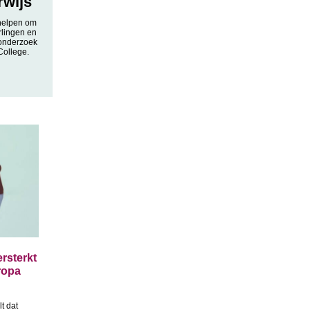
rwijs
 helpen om
rlingen en
 onderzoek
College.
rsterkt
uropa
t dat