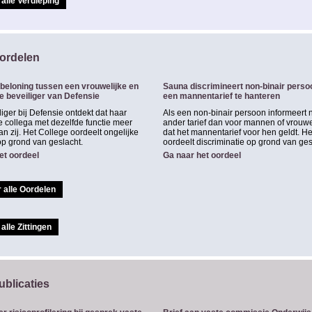
alle Verdieping
ordelen
 beloning tussen een vrouwelijke en
Sauna discrimineert non-binair perso
e beveiliger van Defensie
een mannentarief te hanteren
iger bij Defensie ontdekt dat haar
Als een non-binair persoon informeert 
 collega met dezelfde functie meer
ander tarief dan voor mannen of vrouwen
an zij. Het College oordeelt ongelijke
dat het mannentarief voor hen geldt. H
op grond van geslacht.
oordeelt discriminatie op grond van ges
et oordeel
Ga naar het oordeel
 alle Oordelen
alle Zittingen
ublicaties