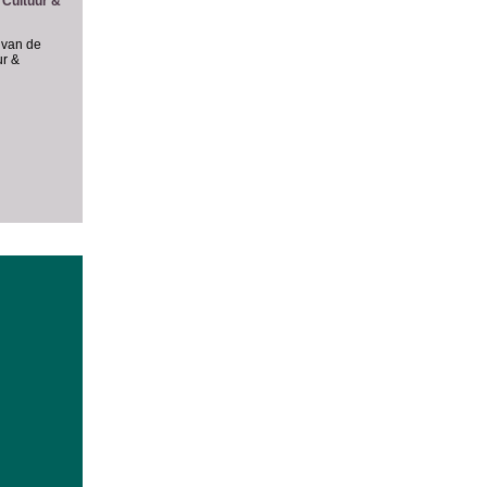
 Cultuur &
 van de
ur &
l