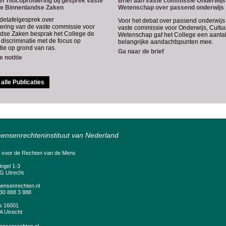
er risicoprofilering bij gesprek vaste
Brief aan vaste commissie Onderwijs
e Binnenlandse Zaken
Wetenschap over passend onderwijs
ndetafelgesprek over
Voor het debat over passend onderwijs
ilering van de vaste commissie voor
vaste commissie voor Onderwijs, Cultu
dse Zaken besprak het College de
Wetenschap gaf het College een aanta
p discriminatie met de focus op
belangrijke aandachtspunten mee.
tie op grond van ras.
Ga naar de brief
 notitie
alle Publicaties
ensenrechteninstituut van Nederland
e voor de Rechten van de Mens
ingel 1-3
G Utrecht
ensenrechten.nl
)30 888 3 888
s 16001
A Utrecht