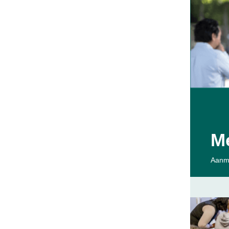
M
Aanm