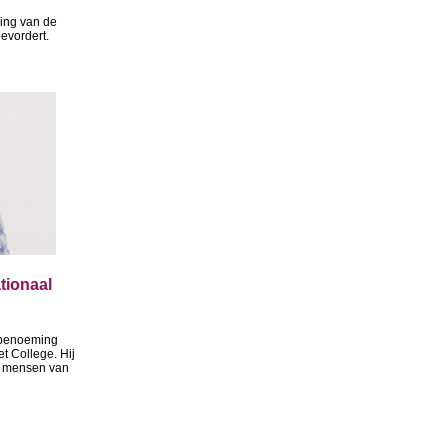
ing van de
evordert.
tionaal
 benoeming
et College. Hij
n mensen van