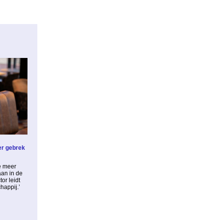
er gebrek
e meer
an in de
tor leidt
happij.’