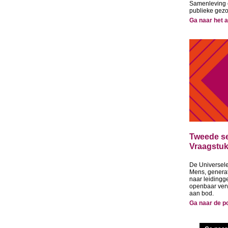
Samenleving e
publieke gez
Ga naar het a
Tweede se
Vraagstuk
De Universele
Mens, generat
naar leidingg
openbaar ver
aan bod.
Ga naar de p