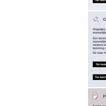
Ga naar 
O
Ongelijke
mannelijk
Een beveil
mannelijke
verdient d
beloning 
Ga naar h
Ga naar
Ga naar 
P