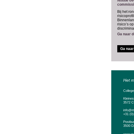
Notitie ov
commissi
Bij het ro
risicoprof
Binnenlan
risico’s o
discrimina
Ga naar de
Ga naar 
Het m
Colleg
Kleines
3572 C
info@m
+31 (0
Postbu
3500 D