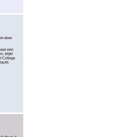
on door
naar een
, blijkt
et College
lacht.