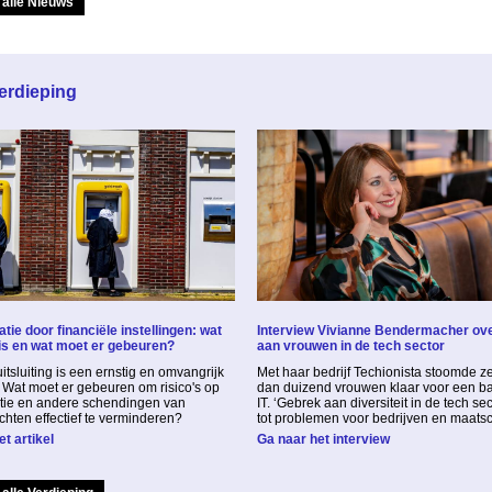
 alle Nieuws
erdieping
tie door financiële instellingen: wat
Interview Vivianne Bendermacher ov
is en wat moet er gebeuren?
aan vrouwen in de tech sector
itsluiting is een ernstig en omvangrijk
Met haar bedrijf Techionista stoomde z
 Wat moet er gebeuren om risico's op
dan duizend vrouwen klaar voor een ba
atie en andere schendingen van
IT. ‘Gebrek aan diversiteit in de tech sec
hten effectief te verminderen?
tot problemen voor bedrijven en maatsc
t artikel
Ga naar het interview